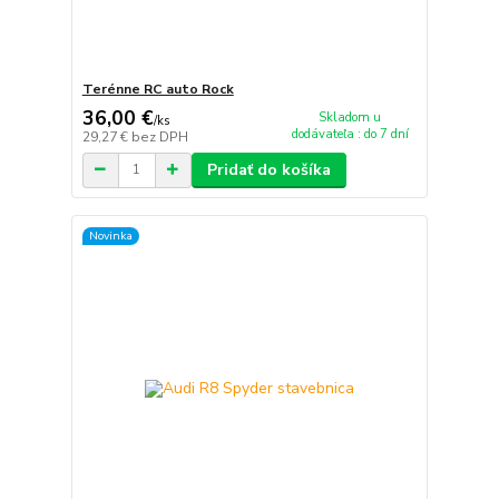
Terénne RC auto Rock
36,00 €
Skladom u
/
ks
dodávateľa : do 7 dní
29,27 €
bez DPH
Pridať do košíka
Novinka