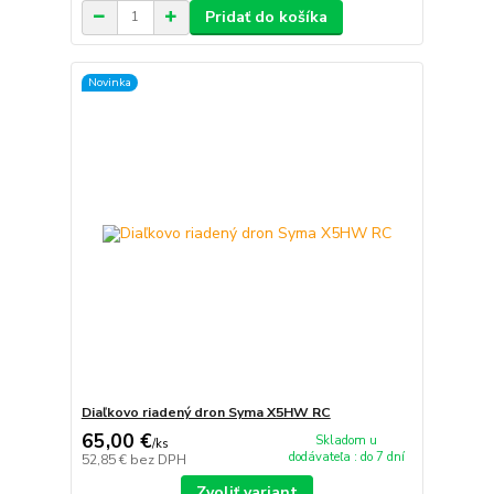
Pridať do košíka
Novinka
Diaľkovo riadený dron Syma X5HW RC
65,00 €
Skladom u
/
ks
dodávateľa : do 7 dní
52,85 €
bez DPH
Zvoliť variant