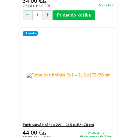
34,00 €
/
ks
Na dotaz
27,64 €
bez DPH
Pridať do košíka
Novinka
Futbalová bránka 2v1 – 215 x153×76 cm
44,00 €
Skladom u
/
ks