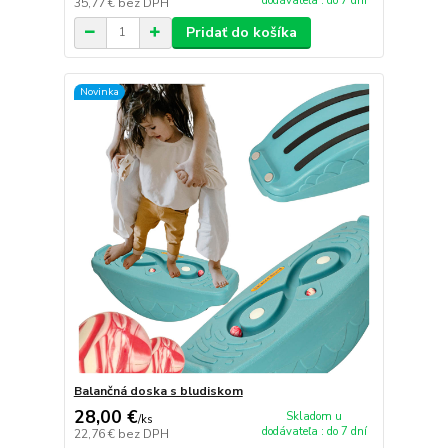
dodávateľa : do 7 dní
35,77 €
bez DPH
Pridať do košíka
Novinka
Balančná doska s bludiskom
28,00 €
Skladom u
/
ks
dodávateľa : do 7 dní
22,76 €
bez DPH