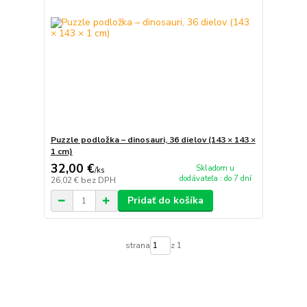
Puzzle podložka – dinosauri, 36 dielov (143 × 143 ×
1 cm)
32,00 €
Skladom u
/
ks
dodávateľa : do 7 dní
26,02 €
bez DPH
Pridať do košíka
strana
z 1