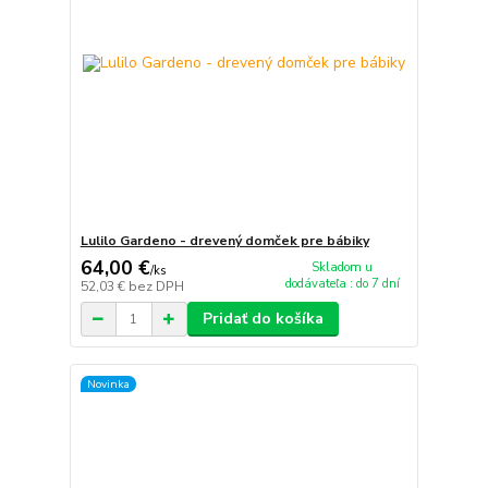
Lulilo Gardeno - drevený domček pre bábiky
64,00 €
Skladom u
/
ks
dodávateľa : do 7 dní
52,03 €
bez DPH
Pridať do košíka
Novinka