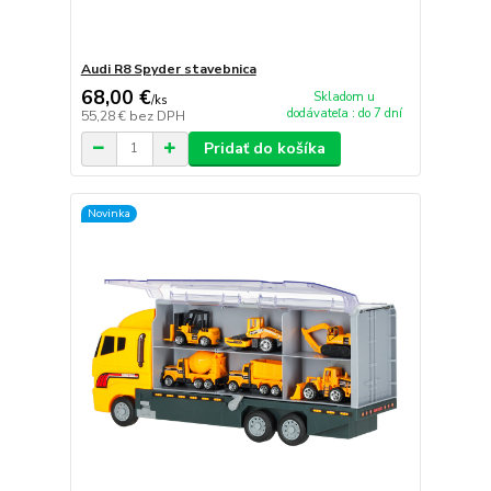
Audi R8 Spyder stavebnica
68,00 €
Skladom u
/
ks
dodávateľa : do 7 dní
55,28 €
bez DPH
Pridať do košíka
Novinka