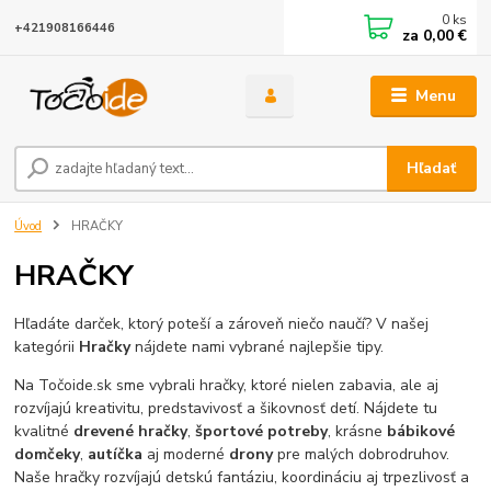
0
ks
+421908166446
za
0,00 €
Menu
Hľadať
Úvod
HRAČKY
HRAČKY
Hľadáte darček, ktorý poteší a zároveň niečo naučí? V našej
kategórii
Hračky
nájdete nami vybrané najlepšie tipy.
Na Točoide.sk sme vybrali hračky, ktoré nielen zabavia, ale aj
rozvíjajú kreativitu, predstavivosť a šikovnosť detí. Nájdete tu
kvalitné
drevené hračky
,
športové potreby
, krásne
bábikové
domčeky
,
autíčka
aj moderné
drony
pre malých dobrodruhov.
Naše hračky rozvíjajú detskú fantáziu, koordináciu aj trpezlivosť a