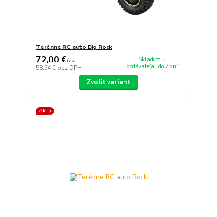
Terénne RC auto Big Rock
72,00 €
Skladom u
/
ks
dodávateľa : do 7 dní
58,54 €
bez DPH
Zvoliť variant
Akcia