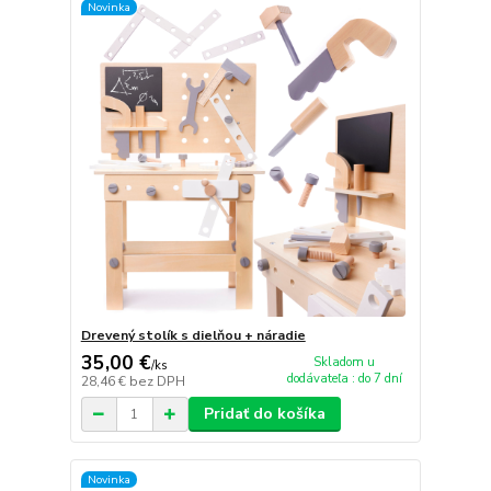
Novinka
Drevený stolík s dielňou + náradie
35,00 €
Skladom u
/
ks
dodávateľa : do 7 dní
28,46 €
bez DPH
Pridať do košíka
Novinka