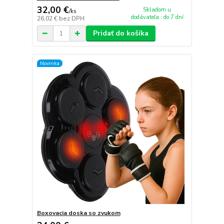
32,00 €
Skladom u
/
ks
dodávateľa : do 7 dní
26,02 €
bez DPH
Pridať do košíka
Novinka
Boxovacia doska so zvukom