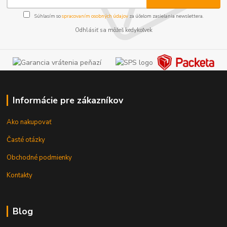
Súhlasím so
spracovaním osobných údajov
za účelom zasielania newslettera.
Odhlásiť sa môžeš kedykoľvek
Informácie pre zákazníkov
Ako nakupovať
Časté otázky
Obchodné podmienky
Kontakty
Blog