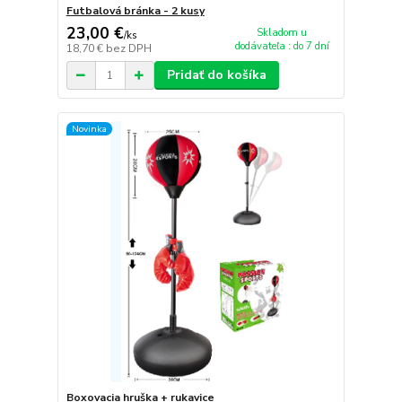
Futbalová bránka - 2 kusy
23,00 €
Skladom u
/
ks
dodávateľa : do 7 dní
18,70 €
bez DPH
Pridať do košíka
Novinka
Boxovacia hruška + rukavice