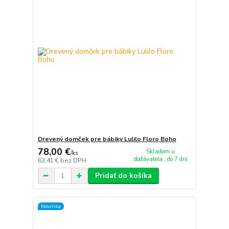
Drevený domček pre bábiky Lulilo Floro Boho
78,00 €
Skladom u
/
ks
dodávateľa : do 7 dní
63,41 €
bez DPH
Pridať do košíka
Novinka