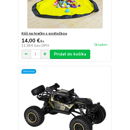
Kôš na hračky s podložkou
14,00 €
/
ks
Skladom
11,38 €
bez DPH
Pridať do košíka
Novinka