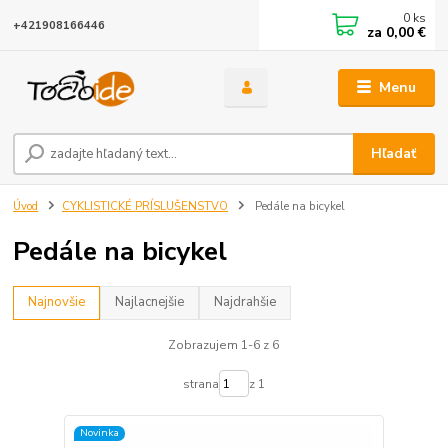
0
ks
+421908166446
za
0,00 €
Menu
Hľadať
Úvod
CYKLISTICKÉ PRÍSLUŠENSTVO
Pedále na bicykel
Pedále na bicykel
Najnovšie
Najlacnejšie
Najdrahšie
Zobrazujem 1-6 z 6
strana
z 1
Novinka