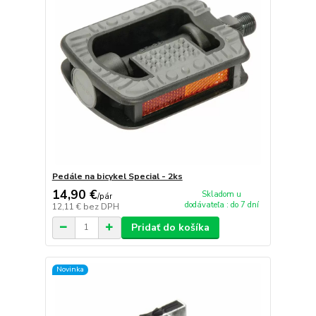
Pedále na bicykel Special - 2ks
14,90 €
Skladom u
/
pár
dodávateľa : do 7 dní
12,11 €
bez DPH
Pridať do košíka
Novinka