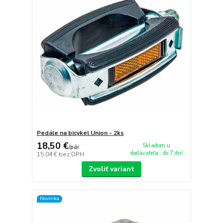
Pedále na bicykel Union - 2ks
18,50 €
Skladom u
/
pár
dodávateľa : do 7 dní
15,04 €
bez DPH
Zvoliť variant
Novinka