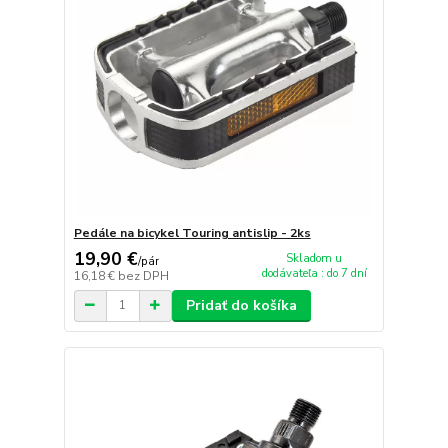
Pedále na bicykel Touring antislip - 2ks
19,90 €
Skladom u
/
pár
dodávateľa : do 7 dní
16,18 €
bez DPH
Pridať do košíka