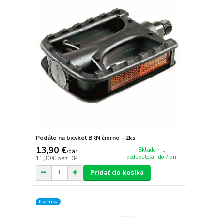
Pedále na bicykel BRN čierne - 2ks
13,90 €
Skladom u
/
pár
dodávateľa : do 7 dní
11,30 €
bez DPH
Pridať do košíka
Novinka