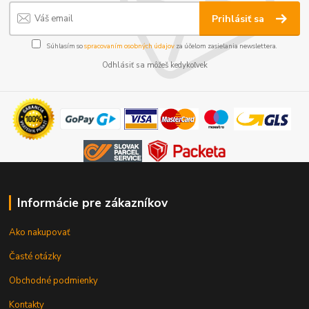
Prihlásiť sa
Súhlasím so
spracovaním osobných údajov
za účelom zasielania newslettera.
Odhlásiť sa môžeš kedykoľvek
Informácie pre zákazníkov
Ako nakupovať
Časté otázky
Obchodné podmienky
Kontakty