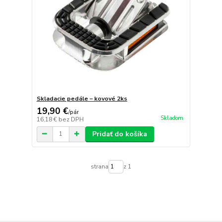
Skladacie pedále – kovové 2ks
19,90 €
/
pár
Skladom
16,18 €
bez DPH
Pridať do košíka
strana
z 1