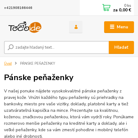
0
ks
+421908166446
za
0,00 €
Menu
Hľadať
Úvod
PÁNSKE PEŇAŽENKY
Pánske peňaženky
V našej ponuke nájdete vysokokvalitné pánske peňaženky z
pravej kože. Vnútri každého typu peňaženky sú priehradky na
bankovky, miesto pre vaše vizitky, doklady, platobné karty a tiež
uzatvárateľná kapsička na mince. Prezentujte sa kvalitnou,
koženou, značkovou peňaženkou, ktorá vám vydrží roky. Ponúkame
rozmerovo menšie peňaženky na kreditné karty a doklady, ale i
veľké peňaženky, kde sa vám zmestí pohodlne i mobilný telefón
alebo iné drobnosti.