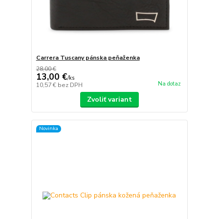
Carrera Tuscany pánska peňaženka
28,00 €
13,00 €
/
ks
Na dotaz
10,57 €
bez DPH
Zvoliť variant
Novinka