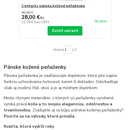
Contacts pánska kožená peňaženka
40,00 €
28,00 €
/
ks
Skladom
22,76 €
bez DPH
Zvoliť variant
strana
z 1
Pánske kožené peňaženky
Pánska peňaženka je nadčasovým doplnkom, ktorý plní najmä
funkciu uchovávania hotovosti, kariet či dokladov. Odzrkadľuje
však aj osobný štýl, vkus a je aj módnym doplnkom.
Medzi rôznymi materiálmi, z ktorých sú peňaženky vyrobené,
vyniká pravá
koža a to svojou eleganciou, odolnosťou a
trvanlivosťou.
Zvažujete aj vy kúpu pánskej koženej peňaženky?
Pozrite sa na výhody, ktoré prináša.
Kvalita, ktorá vydrží roky