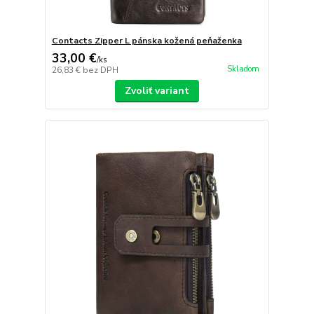
Contacts Zipper L pánska kožená peňaženka
33,00 €
/
ks
Skladom
26,83 €
bez DPH
Zvoliť variant