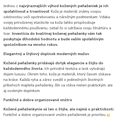
Jednou z
najvýraznejších výhod kožených peňaženiek je ich
spoľahlivosť a trvanlivosť
. Koža je materiál známy svojou
odolnosťou voči opotrebovaniu a náročným podmienkam. Vďaka
svojej prirodzenej elasticite sa koža ľahko prispôsobuje
každodennému používaniu, zatiaľ čo si udržiava svoju štruktúru a
tvar.
Investícia do kvalitnej koženej peňaženky vám tak
poskytuje dlhodobú hodnotu a bude vaším spoľahlivým
spoločníkom na mnoho rokov.
Elegantný a štýlový doplnok moderných mužov
Kožené peňaženky pridávajú dotyk elegancie a štýlu do
každodenného života.
Ich prírodná textúra a lesk vytvárajú
dojem luxusu. Okrem toho, koža je materiál, ktorý časom získava
na kráse. Každá ryha a zárez svedčí o jedinečných životných
príbehoch majiteľa peňaženky, čím sa stáva nielen praktickým, ale
aj osobným doplnkom.
Funkčné a dobre organizované vnútro
Kožené peňaženky
nie sú len o štýle, ale najmä o praktickosti
.
Funkčné a dobre organizované vnútro peňaženiek je prioritou
aj