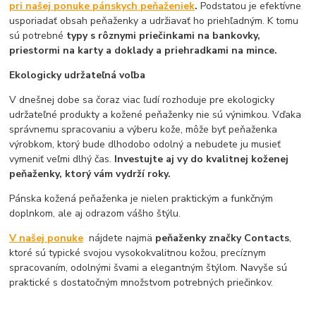
pri našej ponuke pánskych peňaženiek
.
Podstatou je efektívne
usporiadať obsah peňaženky a udržiavať ho priehľadným. K tomu
sú potrebné
typy s rôznymi priečinkami na bankovky,
priestormi na karty a doklady a priehradkami na mince.
Ekologicky udržateľná voľba
V dnešnej dobe sa čoraz viac ľudí rozhoduje pre ekologicky
udržateľné produkty a kožené peňaženky nie sú výnimkou. Vďaka
správnemu spracovaniu a výberu kože, môže byť peňaženka
výrobkom, ktorý bude dlhodobo odolný a nebudete ju musieť
vymeniť veľmi dlhý čas.
Investujte aj vy do kvalitnej koženej
peňaženky, ktorý vám vydrží roky.
Pánska kožená peňaženka je nielen praktickým a funkčným
doplnkom, ale aj odrazom vášho štýlu.
V našej ponuke
nájdete najmä
peňaženky značky Contacts
,
ktoré sú typické svojou vysokokvalitnou kožou, precíznym
spracovaním, odolnými švami a elegantným štýlom. Navyše sú
praktické s dostatočným množstvom potrebných priečinkov.