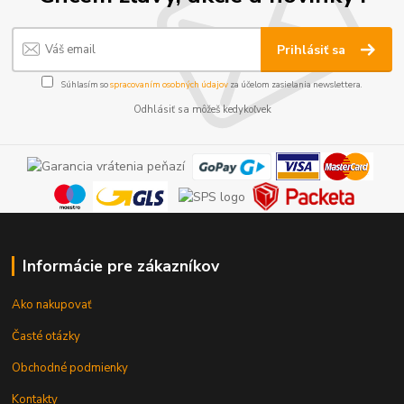
Prihlásiť sa
Súhlasím so
spracovaním osobných údajov
za účelom zasielania newslettera.
Odhlásiť sa môžeš kedykoľvek
Informácie pre zákazníkov
Ako nakupovať
Časté otázky
Obchodné podmienky
Kontakty