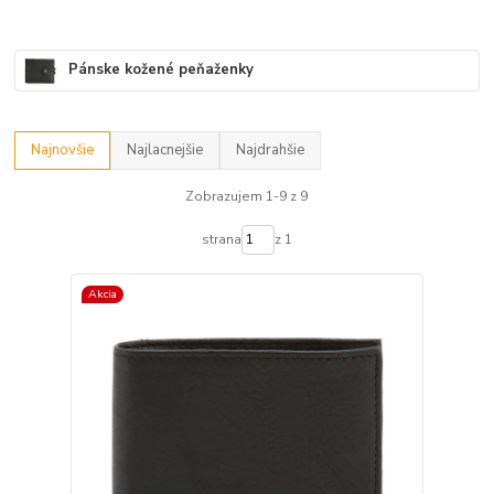
Pánske kožené peňaženky
Najnovšie
Najlacnejšie
Najdrahšie
Zobrazujem 1-9 z 9
strana
z 1
Akcia