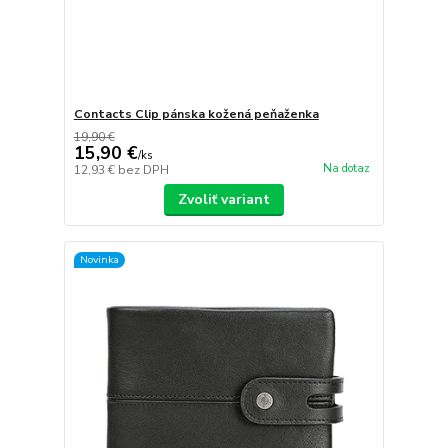
Contacts Clip pánska kožená peňaženka
19,90 €
15,90 €
/
ks
Na dotaz
12,93 €
bez DPH
Zvoliť variant
Novinka