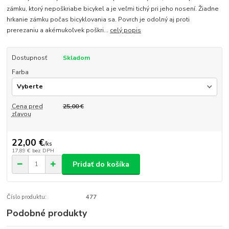
zámku, ktorý nepoškriabe bicykel a je veľmi tichý pri jeho nosení. Žiadne
hrkanie zámku počas bicyklovania sa. Povrch je odolný aj proti
prerezaniu a akémukoľvek poškri...
celý popis
Dostupnosť
Skladom
Farba
Cena pred
25,00 €
zľavou
22,00 €
/
ks
17,89 €
bez DPH
Pridať do košíka
Číslo produktu:
477
Podobné produkty