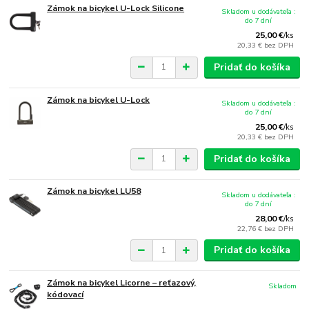
Zámok na bicykel U-Lock Silicone
Skladom u dodávateľa :
do 7 dní
25,00 €
/
ks
20,33 €
bez DPH
Pridať do košíka
Zámok na bicykel U-Lock
Skladom u dodávateľa :
do 7 dní
25,00 €
/
ks
20,33 €
bez DPH
Pridať do košíka
Zámok na bicykel LU58
Skladom u dodávateľa :
do 7 dní
28,00 €
/
ks
22,76 €
bez DPH
Pridať do košíka
Zámok na bicykel Licorne – reťazový,
Skladom
kódovací