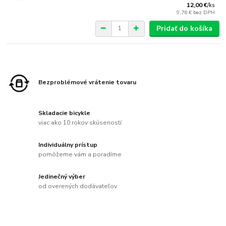
12,00 €
/
ks
9,76 €
bez DPH
Pridať do košíka
Bezproblémové vrátenie tovaru
Skladacie bicykle
viac ako 10 rokov skúseností
Individuálny prístup
pomôžeme vám a poradíme
Jedinečný výber
od overených dodávateľov