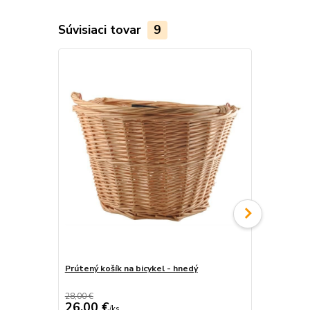
Súvisiaci tovar
9
Prútený košík na bicykel - hnedý
Prútený koší
28,00 €
28,00 €
26,00 €
26,00 €
/
ks
/
k