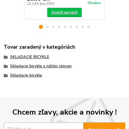
Skladom
21,14 €
bez DPH
21,14 €
bez 
Zvoliť variant
Tovar zaradený v kategóriách
SKLADACIE BICYKLE
Skladacie bicykle s nižším rámom
Skladacie bicykle
Chcem zľavy, akcie a novinky !