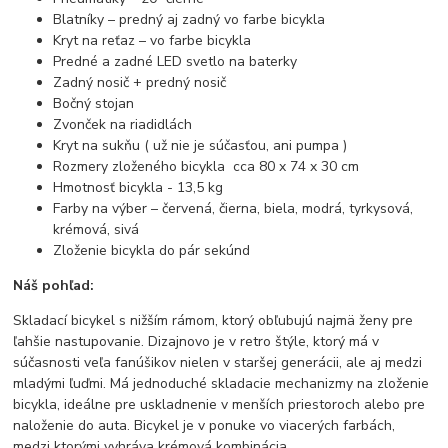
Blatníky – predný aj zadný vo farbe bicykla
Kryt na reťaz – vo farbe bicykla
Predné a zadné LED svetlo na baterky
Zadný nosič + predný nosič
Bočný stojan
Zvonček na riadidlách
Kryt na sukňu ( už nie je súčasťou, ani pumpa )
Rozmery zloženého bicykla cca 80 x 74 x 30 cm
Hmotnosť bicykla - 13,5 kg
Farby na výber – červená, čierna, biela, modrá, tyrkysová,
krémová, sivá
Zloženie bicykla do pár sekúnd
Náš pohľad:
Skladací bicykel s nižším rámom, ktorý obľubujú najmä ženy pre
ľahšie nastupovanie. Dizajnovo je v retro štýle, ktorý má v
súčasnosti veľa fanúšikov nielen v staršej generácii, ale aj medzi
mladými ľuďmi. Má jednoduché skladacie mechanizmy na zloženie
bicykla, ideálne pre uskladnenie v menších priestoroch alebo pre
naloženie do auta. Bicykel je v ponuke vo viacerých farbách,
medzi ktorými vyhráva krémová kombinácia.