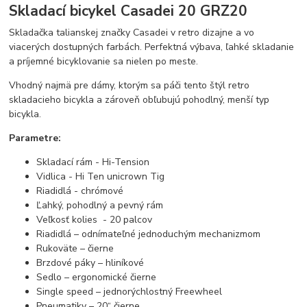
Skladací bicykel Casadei 20 GRZ20
Skladačka talianskej značky Casadei v retro dizajne a vo
viacerých dostupných farbách. Perfektná výbava, ľahké skladanie
a príjemné bicyklovanie sa nielen po meste.
Vhodný najmä pre dámy, ktorým sa páči tento štýl retro
skladacieho bicykla a zároveň obľubujú pohodlný, menší typ
bicykla.
Parametre:
Skladací rám - Hi-Tension
Vidlica - Hi Ten unicrown Tig
Riadidlá - chrómové
Ľahký, pohodlný a pevný rám
Veľkosť kolies - 20 palcov
Riadidlá – odnímateľné jednoduchým mechanizmom
Rukoväte – čierne
Brzdové páky – hliníkové
Sedlo – ergonomické čierne
Single speed – jednorýchlostný Freewheel
Pneumatiky – 20“ čierne