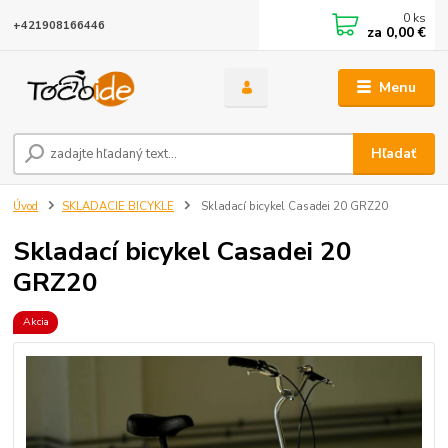
0
ks
+421908166446
za
0,00 €
Menu
Hľadať
Úvod
SKLADACIE BICYKLE
Skladací bicykel Casadei 20 GRZ20
Skladací bicykel Casadei 20
GRZ20
Akcia