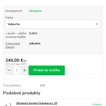
Dostupnosť
Skladom
Farba
+ kuriér - väčšie
6,00 €
rozmery balíka
Cena pred
245,00 €
zľavou
240,00 €
/
ks
195,12 €
bez DPH
Pridať do košíka
Číslo produktu:
270
Podobné produkty
Skladací bicykel Kangaroo 20
Skladom