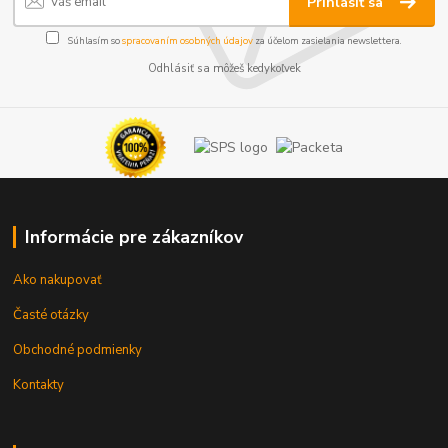
Prihlásiť sa
Súhlasím so
spracovaním osobných údajov
za účelom zasielania newslettera.
Odhlásiť sa môžeš kedykoľvek
Informácie pre zákazníkov
Ako nakupovať
Časté otázky
Obchodné podmienky
Kontakty