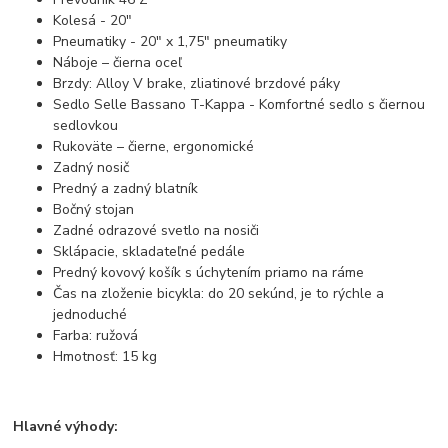
Kolesá - 20"
Pneumatiky - 20" x 1,75" pneumatiky
Náboje – čierna oceľ
Brzdy: Alloy V brake, zliatinové brzdové páky
Sedlo Selle Bassano T-Kappa - Komfortné sedlo s čiernou
sedlovkou
Rukoväte – čierne, ergonomické
Zadný nosič
Predný a zadný blatník
Bočný stojan
Zadné odrazové svetlo na nosiči
Sklápacie, skladateľné pedále
Predný kovový košík s úchytením priamo na ráme
Čas na zloženie bicykla: do 20 sekúnd, je to rýchle a
jednoduché
Farba: ružová
Hmotnosť: 15 kg
Hlavné výhody: