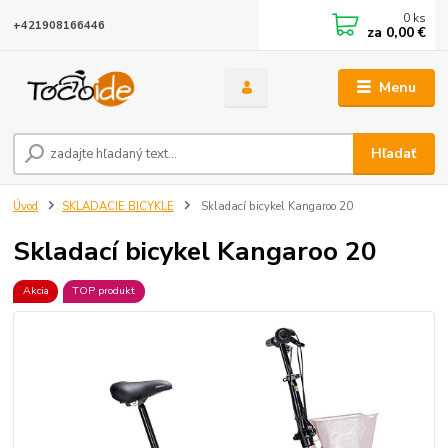
0
ks
+421908166446
za
0,00 €
Menu
Hľadať
Úvod
SKLADACIE BICYKLE
Skladací bicykel Kangaroo 20
Skladací bicykel Kangaroo 20
Akcia
TOP produkt