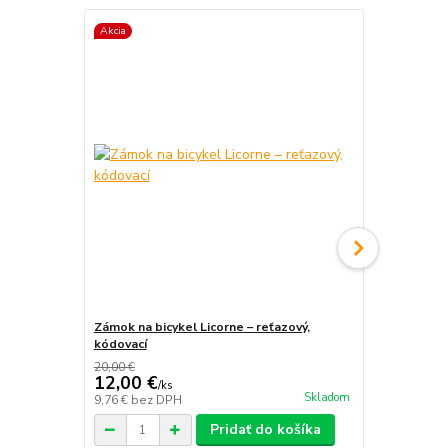
Akcia
Novinka
Zámok na bicykel Licorne – reťazový,
Pumpa na bi
kódovací
20,00 €
12,00 €
19,00 €
/
ks
/
k
Skladom
9,76 €
bez DPH
15,45 €
bez 
Pridať do košíka