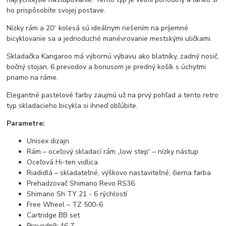
ho prispôsobíte svojej postave.
Nízky rám a 20“ kolesá sú ideálnym riešením na príjemné
bicyklovanie sa a jednoduché manévrovanie mestskými uličkami.
Skladačka Kangaroo má výbornú výbavu ako blatníky, zadný nosič,
bočný stojan, 6 prevodov a bonusom je predný košík s úchytmi
priamo na ráme.
Elegantné pastelové farby zaujmú už na prvý pohľad a tento retro
typ skladacieho bicykla si ihneď obľúbite.
Parametre:
Unisex dizajn
Rám – oceľový skladací rám „low step“ – nízky nástup
Oceľová Hi-ten vidlica
Riadidlá – skladateľné, výškovo nastaviteľné, čierna farba
Prehadzovač Shimano Revo RS36
Shimano Sh TY 21 - 6 rýchlostí
Free Wheel – TZ 500-6
Cartridge BB set
Prevodník 46 Z