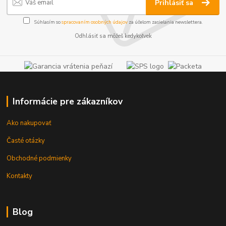
Prihlásiť sa
Súhlasím so
spracovaním osobných údajov
za účelom zasielania newslettera.
Odhlásiť sa môžeš kedykoľvek
Informácie pre zákazníkov
Ako nakupovať
Časté otázky
Obchodné podmienky
Kontakty
Blog