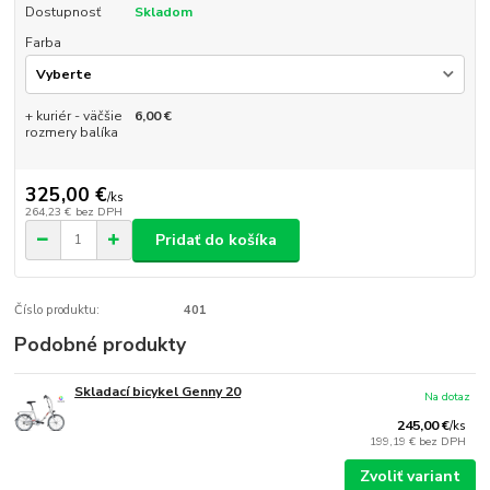
Dostupnosť
Skladom
Farba
+ kuriér - väčšie
6,00 €
rozmery balíka
325,00 €
/
ks
264,23 €
bez DPH
Pridať do košíka
Číslo produktu:
401
Podobné produkty
Skladací bicykel Genny 20
Na dotaz
245,00 €
/
ks
199,19 €
bez DPH
Zvoliť variant